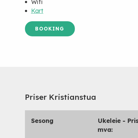
Wifi
Kart
BOOKING
Priser Kristianstua
Sesong
Ukeleie - Pri
mva: