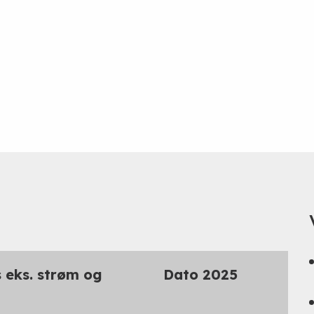
s eks. strøm og
Dato 2025