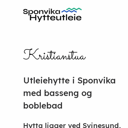
Kristianstua
Utleiehytte i Sponvika
med basseng og
boblebad
Hytta ligger ved Svinesund,